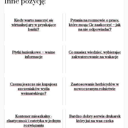
Inne pozycję:
Kiedy warto nauczyć się
Pytania na rozmowie o pracę,
wirtualnej gry w pryskające
które mogą Cię zaskoczyć – jak
bańki?
na nie odpowiadać?
Płytki łazienkowe – ważne
Co musisz wiedzieć, wybierając
informacje
zakwaterowanie na wakacje
Czemu jeszcze nie kupujesz
Zastosowanie herbicydów w
szczeniaków wyżla
nowoczesnym rolnictwie
weimarskiego?
Kontener mieszkalny -
Bardzo dobry serwis drukarek
elastyczność i estetyka w jednym
który już na was czeka
rozwiązaniu