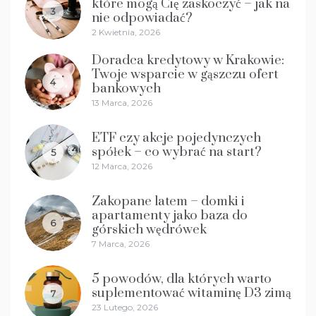
które mogą Cię zaskoczyć – jak na
3
nie odpowiadać?
2 Kwietnia, 2026
Doradca kredytowy w Krakowie:
Twoje wsparcie w gąszczu ofert
4
bankowych
13 Marca, 2026
ETF czy akcje pojedynczych
spółek – co wybrać na start?
5
12 Marca, 2026
Zakopane latem – domki i
apartamenty jako baza do
6
górskich wędrówek
7 Marca, 2026
5 powodów, dla których warto
suplementować witaminę D3 zimą
7
23 Lutego, 2026