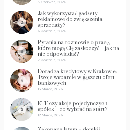
3 Czerwca, 2026
Jak wykorzystać gadżety
reklamowe do zwiększenia
2
sprzedaży?
6 Kwietnia, 2026
Pytania na rozmowie o pracę,
które mogą Cię zaskoczyć – jak na
3
nie odpowiadać?
2 Kwietnia, 2026
Doradca kredytowy w Krakowie:
Twoje wsparcie w gąszczu ofert
4
bankowych
13 Marca, 2026
ETF czy akcje pojedynczych
spółek – co wybrać na start?
5
12 Marca, 2026
Zakopane latem – domki i