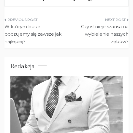
Nawigacja
W którym busie
Czy istnieje szansa na
wpisu
poczujemy się zawsze jak
wybielenie naszych
najlepiej?
zębów?
Redakcja