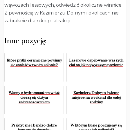
wąwozach lessowych, odwiedzić okoliczne winnice.
Z pewnością w Kazimierzu Dolnym i okolicach nie
zabraknie dla nikogo atrakcji.
Inne pozycję:
Które płytki ceramiczne powinny
Laserowe depilowanie waszych
się znaleźć w twoim salonie?
ciał na jak najwyższym poziomie
Wanny z hydromasażem wciąż
Kazimierz Dolny to świetne
cieszą się dużym
miejsce na weekend dla całej
zainteresowaniem
rodziny
Praktyczne i bardzo dobre
W którym busie poczujemy się
kamery do dronów
zawsze jak najlepiej?