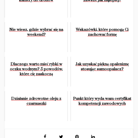
Nie wiesz, gdzie wybrać się na
Wskazówki, które pomogą Ci
weekend?
zachować formę
Dlaczego warto mieć rybki w
Jak uzyskać piękną opaleniznę
oczku wodnym? 5 powodów,
stosując samoopalacz?
które cię zaskoczą
Działanie zdrowotne oleju z
Punkt który wyda wam certyfikat
czarnuszki
kompetencji zawodowych