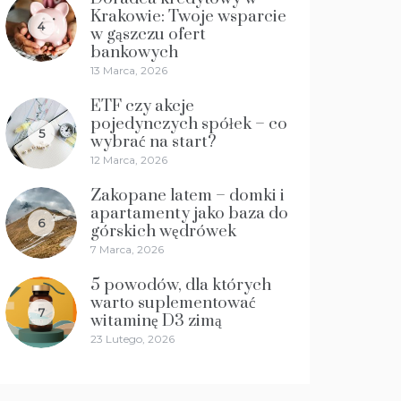
Krakowie: Twoje wsparcie
4
w gąszczu ofert
bankowych
13 Marca, 2026
ETF czy akcje
pojedynczych spółek – co
5
wybrać na start?
12 Marca, 2026
Zakopane latem – domki i
apartamenty jako baza do
6
górskich wędrówek
7 Marca, 2026
5 powodów, dla których
warto suplementować
7
witaminę D3 zimą
23 Lutego, 2026