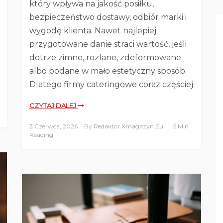
który wpływa na jakość posiłku,
bezpieczeństwo dostawy, odbiór marki i
wygodę klienta. Nawet najlepiej
przygotowane danie straci wartość, jeśli
dotrze zimne, rozlane, zdeformowane
albo podane w mało estetyczny sposób.
Dlatego firmy cateringowe coraz częściej
CZYTAJ DALEJ
3 Czerwca, 2026
By
Redaktor Xmagazyn.eu
5 Min
Reading