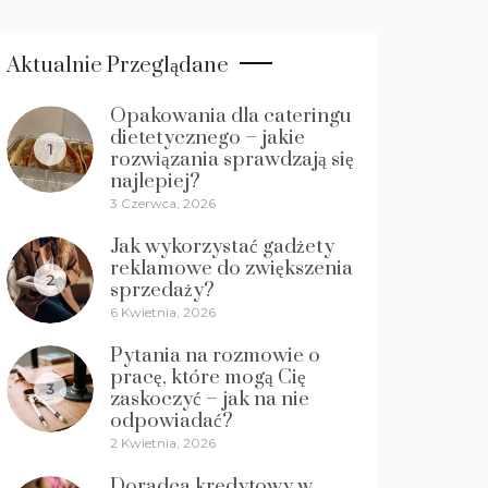
Aktualnie Przeglądane
Opakowania dla cateringu
dietetycznego – jakie
1
rozwiązania sprawdzają się
najlepiej?
3 Czerwca, 2026
Jak wykorzystać gadżety
reklamowe do zwiększenia
2
sprzedaży?
6 Kwietnia, 2026
Pytania na rozmowie o
pracę, które mogą Cię
3
zaskoczyć – jak na nie
odpowiadać?
2 Kwietnia, 2026
Doradca kredytowy w