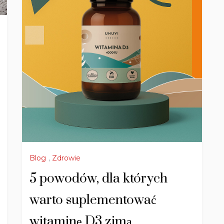
Blog
,
Zdrowie
5 powodów, dla których
warto suplementować
witaminę D3 zimą