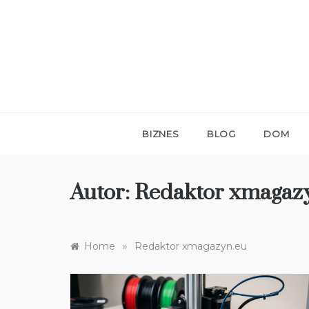
Skip
to
content
BIZNES
BLOG
DOM
Autor:
Redaktor xmagaz
»
Home
Redaktor xmagazyn.eu