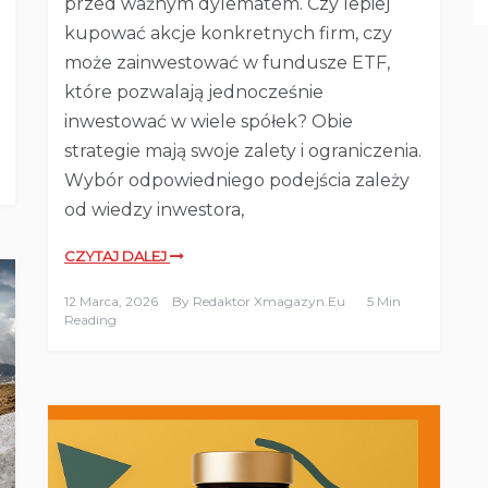
przed ważnym dylematem. Czy lepiej
kupować akcje konkretnych firm, czy
może zainwestować w fundusze ETF,
które pozwalają jednocześnie
inwestować w wiele spółek? Obie
strategie mają swoje zalety i ograniczenia.
Wybór odpowiedniego podejścia zależy
od wiedzy inwestora,
CZYTAJ DALEJ
12 Marca, 2026
By
Redaktor Xmagazyn.eu
5 Min
Reading