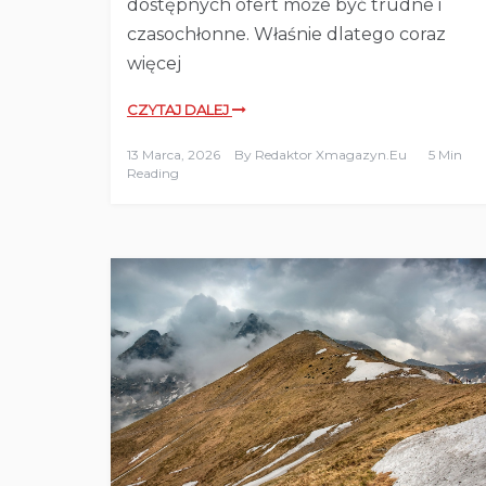
dostępnych ofert może być trudne i
czasochłonne. Właśnie dlatego coraz
więcej
CZYTAJ DALEJ
13 Marca, 2026
By
Redaktor Xmagazyn.eu
5 Min
Reading