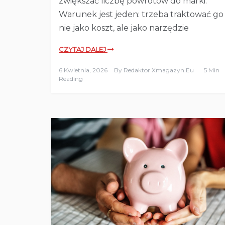
zwiększać liczbę powrotów do marki.
Warunek jest jeden: trzeba traktować go
nie jako koszt, ale jako narzędzie
CZYTAJ DALEJ
6 Kwietnia, 2026
By
Redaktor Xmagazyn.eu
5 Min
Reading