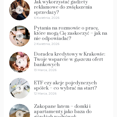
Jak wykorzystać gadżety
reklamowe do zwiększenia
2
sprzedaży?
6 Kwietnia, 2026
Pytania na rozmowie o pracę,
które mogą Cię zaskoczyć – jak na
3
nie odpowiadać?
2 Kwietnia, 2026
Doradca kredytowy w Krakowie:
Twoje wsparcie w gąszczu ofert
4
bankowych
13 Marca, 2026
ETF czy akcje pojedynczych
spółek – co wybrać na start?
5
12 Marca, 2026
Zakopane latem – domki i
apartamenty jako baza do
6
górskich wędrówek