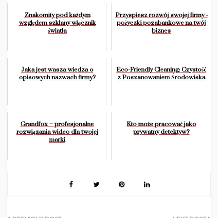
Znakomity pod każdym
Przyspiesz rozwój swojej firmy -
względem szklany włącznik
pożyczki pozabankowe na twój
światła
biznes
Jaka jest wasza wiedza o
Eco-Friendly Cleaning: Czystość
opisowych nazwach firmy?
z Poszanowaniem Środowiska
Grandfox – profesjonalne
Kto może pracować jako
rozwiązania wideo dla twojej
prywatny detektyw?
marki