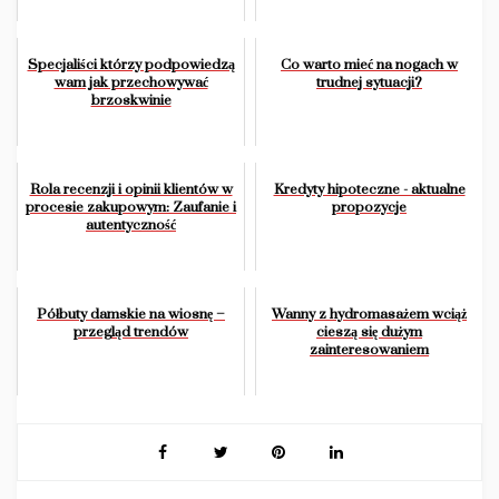
Specjaliści którzy podpowiedzą
Co warto mieć na nogach w
wam jak przechowywać
trudnej sytuacji?
brzoskwinie
Rola recenzji i opinii klientów w
Kredyty hipoteczne - aktualne
procesie zakupowym: Zaufanie i
propozycje
autentyczność
Półbuty damskie na wiosnę –
Wanny z hydromasażem wciąż
przegląd trendów
cieszą się dużym
zainteresowaniem