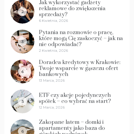
Jak wykorzystać gadżety
reklamowe do zwiększenia
2
sprzedaży?
6 Kwietnia, 2026
Pytania na rozmowie o pracę,
które mogą Cię zaskoczyć – jak na
3
nie odpowiadać?
2 Kwietnia, 2026
Doradca kredytowy w Krakowie:
Twoje wsparcie w gąszczu ofert
4
bankowych
13 Marca, 2026
ETF czy akcje pojedynczych
spółek – co wybrać na start?
5
12 Marca, 2026
Zakopane latem – domki i
apartamenty jako baza do
6