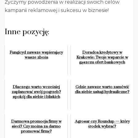
Życzymy powodzenia w realizacji swoich celów
kampanii reklamowej i sukcesu w biznesie!
Inne pozycję:
Fungicyd zawsze wspierający
Doradca kredytowy w
wasze zboża
Krakowie: Twoje wsparcie w
gąszczu ofert bankowych
Dlaczego warto wcześniej
Gdzie zawsze warto zamówić
zaplanować swój pogrzeb?
dla siebie usługi hydrauliczne?
spokój dla siebie i bliskich
Darmowa promocja firmy w
Agrosar czy Roundup — który
sieci? Czy można za darmo
środek wybrać?
promować firmę?