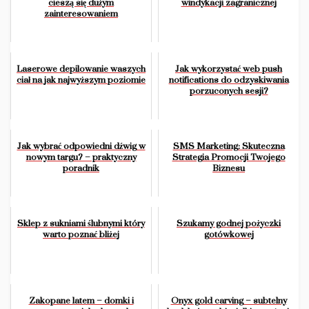
cieszą się dużym
windykacji zagranicznej
zainteresowaniem
Laserowe depilowanie waszych
Jak wykorzystać web push
ciał na jak najwyższym poziomie
notifications do odzyskiwania
porzuconych sesji?
Jak wybrać odpowiedni dźwig w
SMS Marketing: Skuteczna
nowym targu? – praktyczny
Strategia Promocji Twojego
poradnik
Biznesu
Sklep z sukniami ślubnymi który
Szukamy godnej pożyczki
warto poznać bliżej
gotówkowej
Zakopane latem – domki i
Onyx gold carving – subtelny