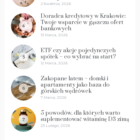
2 Kwietnia, 2026
Doradca kredytowy w Krakowie:
Twoje wsparcie w gąszczu ofert
4
bankowych
13 Marca, 2026
ETF czy akcje pojedynczych
spółek – co wybrać na start?
5
12 Marca, 2026
Zakopane latem – domki i
apartamenty jako baza do
6
górskich wędrówek
7 Marca, 2026
5 powodów, dla których warto
suplementować witaminę D3 zimą
7
23 Lutego, 2026