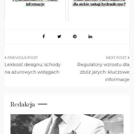
informacje
dla siebie usługi hydrauliczne?
Nawigacja
Lekkość designu: schody
Regulatory wzrostu dla
wpisu
na ażurowych wstęgach
zbóż jarych: kluczowe
informacje
Redakcja