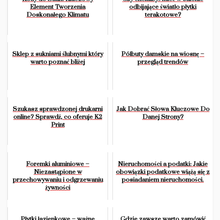
Element Tworzenia
odbijające światło płytki
Doskonałego Klimatu
terakotowe?
Sklep z sukniami ślubnymi który
Półbuty damskie na wiosnę –
warto poznać bliżej
przegląd trendów
Szukasz sprawdzonej drukarni
Jak Dobrać Słowa Kluczowe Do
online? Sprawdź, co oferuje K2
Danej Strony?
Print
Foremki aluminiowe –
Nieruchomości a podatki: Jakie
Niezastąpione w
obowiązki podatkowe wiążą się z
przechowywaniu i odgrzewaniu
posiadaniem nieruchomości.
żywności
Płytki łazienkowe – ważne
Gdzie zawsze warto zamówić