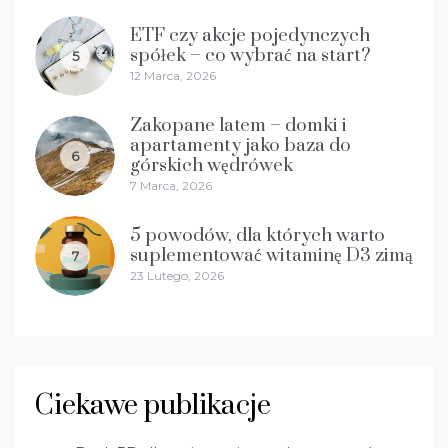
ETF czy akcje pojedynczych
spółek – co wybrać na start?
5
12 Marca, 2026
Zakopane latem – domki i
apartamenty jako baza do
6
górskich wędrówek
7 Marca, 2026
5 powodów, dla których warto
suplementować witaminę D3 zimą
7
23 Lutego, 2026
Ciekawe publikacje