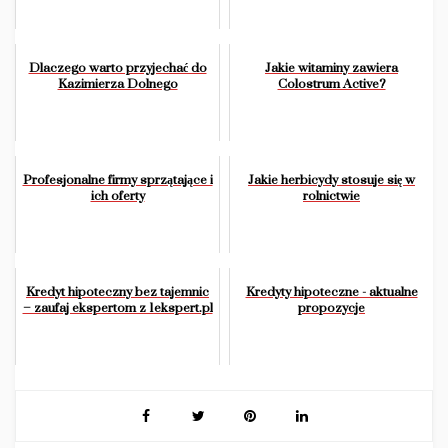
Dlaczego warto przyjechać do
Jakie witaminy zawiera
Kazimierza Dolnego
Colostrum Active?
Profesjonalne firmy sprzątające i
Jakie herbicydy stosuje się w
ich oferty
rolnictwie
Kredyt hipoteczny bez tajemnic
Kredyty hipoteczne - aktualne
– zaufaj ekspertom z 1ekspert.pl
propozycje