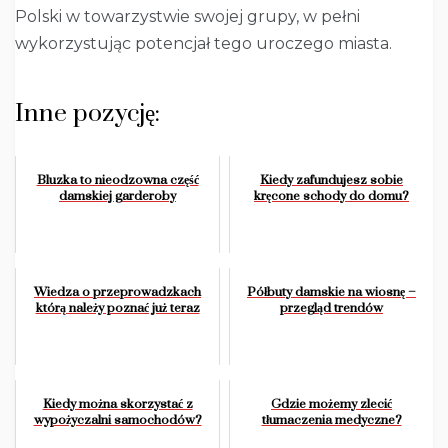
Polski w towarzystwie swojej grupy, w pełni
wykorzystując potencjał tego uroczego miasta.
Inne pozycję:
Bluzka to nieodzowna część
Kiedy zafundujesz sobie
damskiej garderoby
kręcone schody do domu?
Wiedza o przeprowadzkach
Półbuty damskie na wiosnę –
którą należy poznać już teraz
przegląd trendów
Kiedy można skorzystać z
Gdzie możemy zlecić
wypożyczalni samochodów?
tłumaczenia medyczne?