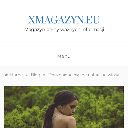
Skip
to
content
XMAGAZYN.EU
Magazyn pełny ważnych informacji
Menu
»
»
Home
Blog
Doczepione piękne naturalne włosy