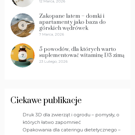
12 Marca, 2026
Zakopane latem – domki i
apartamenty jako baza do
6
górskich wędrówek
7 Marca, 2026
5 powodów, dla których warto
suplementować witaminę D3 zimą
7
23 Lutego, 2026
Ciekawe publikacje
Druk 3D dla zwierząt i ogrodu – pomysły, o
których łatwo zapomnieć
Opakowania dla cateringu dietetycznego –