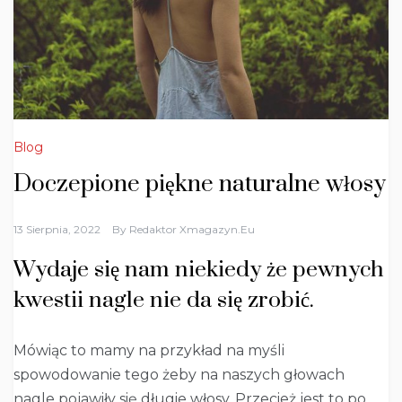
Blog
Doczepione piękne naturalne włosy
13 Sierpnia, 2022
By
Redaktor Xmagazyn.eu
Wydaje się nam niekiedy że pewnych
kwestii nagle nie da się zrobić.
Mówiąc to mamy na przykład na myśli
spowodowanie tego żeby na naszych głowach
nagle pojawiły się długie włosy. Przecież jest to po