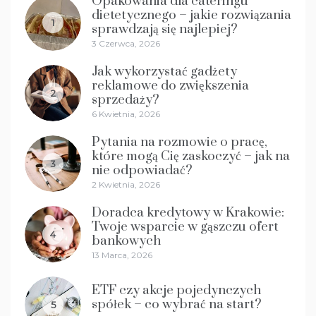
Opakowania dla cateringu
dietetycznego – jakie rozwiązania
1
sprawdzają się najlepiej?
3 Czerwca, 2026
Jak wykorzystać gadżety
reklamowe do zwiększenia
2
sprzedaży?
6 Kwietnia, 2026
Pytania na rozmowie o pracę,
które mogą Cię zaskoczyć – jak na
3
nie odpowiadać?
2 Kwietnia, 2026
Doradca kredytowy w Krakowie:
Twoje wsparcie w gąszczu ofert
4
bankowych
13 Marca, 2026
ETF czy akcje pojedynczych
spółek – co wybrać na start?
5