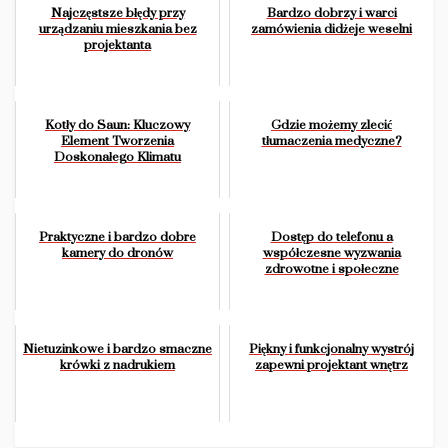
Najczęstsze błędy przy
Bardzo dobrzy i warci
urządzaniu mieszkania bez
zamówienia didżeje weselni
projektanta
Kotły do Saun: Kluczowy
Gdzie możemy zlecić
Element Tworzenia
tłumaczenia medyczne?
Doskonałego Klimatu
Praktyczne i bardzo dobre
Dostęp do telefonu a
kamery do dronów
współczesne wyzwania
zdrowotne i społeczne
Nietuzinkowe i bardzo smaczne
Piękny i funkcjonalny wystrój
krówki z nadrukiem
zapewni projektant wnętrz