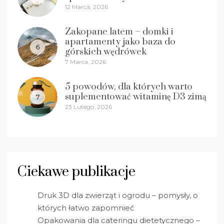
12 Marca, 2026
Zakopane latem – domki i
apartamenty jako baza do
6
górskich wędrówek
7 Marca, 2026
5 powodów, dla których warto
suplementować witaminę D3 zimą
7
23 Lutego, 2026
Ciekawe publikacje
Druk 3D dla zwierząt i ogrodu – pomysły, o
których łatwo zapomnieć
Opakowania dla cateringu dietetycznego –