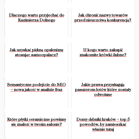
Dlaczego warto przyjechać do
Jak chronić nazwy towarów
Kazimierza Dolnego
przed nieuczciwą konkurencją?
Jak uzyskać piękną opaleniznę
U kogo warto zakupić
stosując samoopalacz?
znakomite krówki ślubne?
Semantyczne podejście do SEO
Jakie prawa przysługują
– nowa jakość w analizie fraz
pasażerom lotów które zostały
odwołane
Które płytki ceramiczne powinny
Domy dębniki kraków – top 5
się znaleźć w twoim salonie?
powodów, by zamieszkać
właśnie tutaj