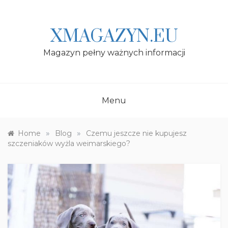
Skip
to
content
XMAGAZYN.EU
Magazyn pełny ważnych informacji
Menu
»
»
Home
Blog
Czemu jeszcze nie kupujesz
szczeniaków wyżla weimarskiego?