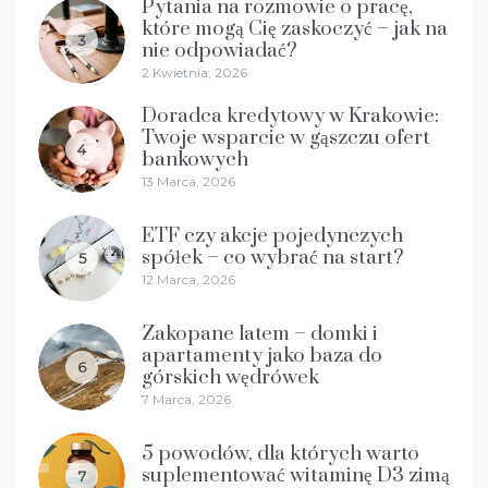
Pytania na rozmowie o pracę,
które mogą Cię zaskoczyć – jak na
3
nie odpowiadać?
2 Kwietnia, 2026
Doradca kredytowy w Krakowie:
Twoje wsparcie w gąszczu ofert
4
bankowych
13 Marca, 2026
ETF czy akcje pojedynczych
spółek – co wybrać na start?
5
12 Marca, 2026
Zakopane latem – domki i
apartamenty jako baza do
6
górskich wędrówek
7 Marca, 2026
5 powodów, dla których warto
suplementować witaminę D3 zimą
7