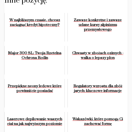
Inne pozycję:
W najbliższym czasie, chcesz
Zawsze konkretne i zawsze
zaciągnąć kredyt hipoteczny?
udane kursy alpinizmu
przemysłowego
Major 300 SL: Twoja Rzetelna
Chwasty w zbożach ozimych -
Ochrona Roślin
walka o lepszy plon
Przepiękne neony ledowe które
Regulatory wzrostu dla zbóż
powinniście posiadać
jarych: kluczowe informacje
Laserowe depilowanie waszych
Wskazówki, które pomogą Ci
ciał na jak najwyższym poziomie
zachować formę