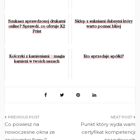
Szukasz sprawdzonej drukarni
Sklep z sukniami ślubnymi który
online? Sprawdź, co oferuje K2
warto poznać bliżej
Print
Kolczyki z kamieniami – magia
Kto sprzedaje spółki?
kamieni w twoich uszach
Nawigacja
Co powiesz na
Punkt który wyda wam
wpisu
nowoczesne okna ze
certyfikat kompetencji
znakomitej firmy?
zawodowych