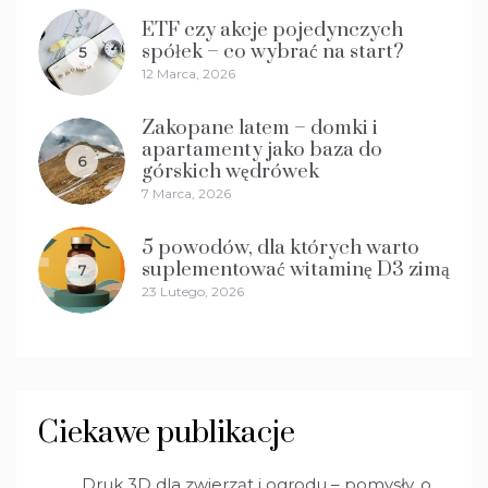
ETF czy akcje pojedynczych
spółek – co wybrać na start?
5
12 Marca, 2026
Zakopane latem – domki i
apartamenty jako baza do
6
górskich wędrówek
7 Marca, 2026
5 powodów, dla których warto
suplementować witaminę D3 zimą
7
23 Lutego, 2026
Ciekawe publikacje
Druk 3D dla zwierząt i ogrodu – pomysły, o