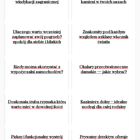
windykacji zagranicznej
kamieni w twoich uszach
Dlaczego warto wcześniej
Znakomity pod każdym
zaplanować swój pogrzeb?
względem szklany włącznik
spokój dla siebie i bliskich
światła
Kiedy można skorzystać z
Okulary przeciwsłoneczne
wypożyczalni samochodów?
damskie — jakie wybrać?
Doskonała śruba rzymska którą
Kazimierz dolny – idealne
warto mieć w dowolnej ilości
noclegi dla całej rodziny
Piękny i funkcjonalny wystrój
Prywatny detektyw oferuje