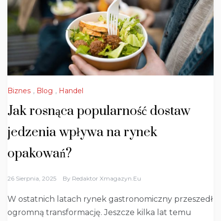
Biznes
,
Blog
,
Handel
Jak rosnąca popularność dostaw
jedzenia wpływa na rynek
opakowań?
26 Sierpnia, 2025
By
Redaktor Xmagazyn.eu
W ostatnich latach rynek gastronomiczny przeszedł
ogromną transformację. Jeszcze kilka lat temu