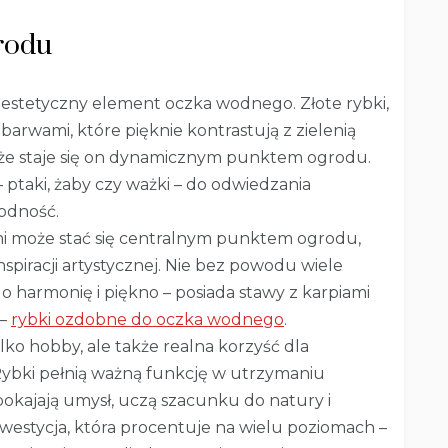
rodu
eż estetyczny element oczka wodnego. Złote rybki,
arwami, które pięknie kontrastują z zielenią
a, że staje się on dynamicznym punktem ogrodu.
– ptaki, żaby czy ważki – do odwiedzania
rodność.
i może stać się centralnym punktem ogrodu,
nspiracji artystycznej. Nie bez powodu wiele
o harmonię i piękno – posiada stawy z karpiami
 –
rybki ozdobne do oczka wodnego
.
ko hobby, ale także realna korzyść dla
. Rybki pełnią ważną funkcję w utrzymaniu
okajają umysł, uczą szacunku do natury i
westycja, która procentuje na wielu poziomach –