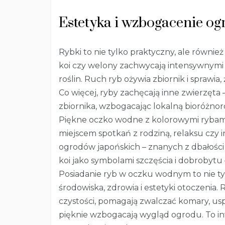
Estetyka i wzbogacenie og
Rybki to nie tylko praktyczny, ale równi
koi czy welony zachwycają intensywnymi b
roślin. Ruch ryb ożywia zbiornik i sprawi
Co więcej, ryby zachęcają inne zwierzęta 
zbiornika, wzbogacając lokalną bioróżno
Piękne oczko wodne z kolorowymi rybam
miejscem spotkań z rodziną, relaksu czy i
ogrodów japońskich – znanych z dbałości 
koi jako symbolami szczęścia i dobrobytu
Posiadanie ryb w oczku wodnym to nie tyl
środowiska, zdrowia i estetyki otoczenia
czystości, pomagają zwalczać komary, usp
pięknie wzbogacają wygląd ogrodu. To in