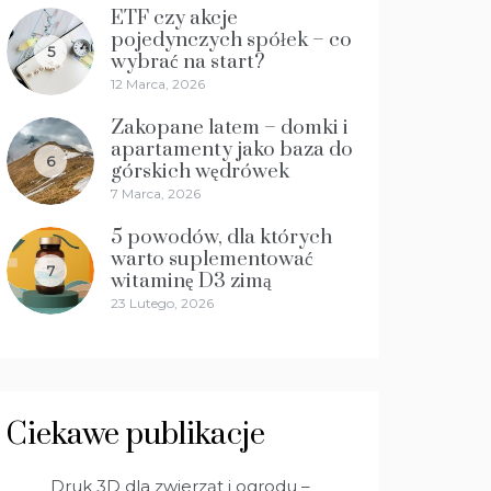
ETF czy akcje
pojedynczych spółek – co
5
wybrać na start?
12 Marca, 2026
Zakopane latem – domki i
apartamenty jako baza do
6
górskich wędrówek
7 Marca, 2026
5 powodów, dla których
warto suplementować
7
witaminę D3 zimą
23 Lutego, 2026
Ciekawe publikacje
Druk 3D dla zwierząt i ogrodu –