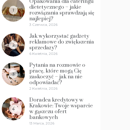
Opakowania dla cateringu
dietetycznego – jakie
1
rozwiązania sprawdzają się
najlepiej?
3 Czerwca, 2026
Jak wykorzystać gadżety
reklamowe do zwiększenia
2
sprzedaży?
6 Kwietnia, 2026
Pytania na rozmowie o
pracę, które mogą Cię
3
zaskoczyć – jak na nie
odpowiadać?
2 Kwietnia, 2026
Doradca kredytowy w
Krakowie: Twoje wsparcie
4
w gąszczu ofert
bankowych
13 Marca, 2026