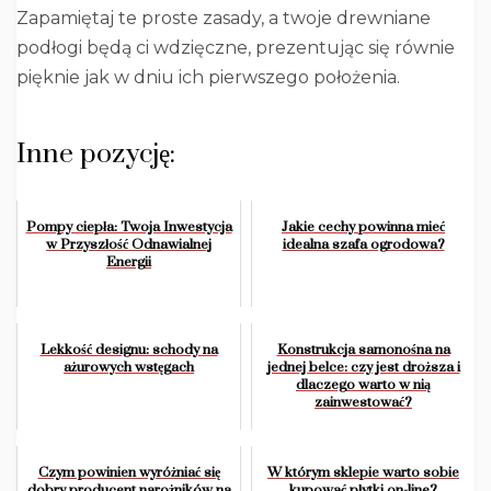
Zapamiętaj te proste zasady, a twoje drewniane
podłogi będą ci wdzięczne, prezentując się równie
pięknie jak w dniu ich pierwszego położenia.
Inne pozycję:
Pompy ciepła: Twoja Inwestycja
Jakie cechy powinna mieć
w Przyszłość Odnawialnej
idealna szafa ogrodowa?
Energii
Lekkość designu: schody na
Konstrukcja samonośna na
ażurowych wstęgach
jednej belce: czy jest droższa i
dlaczego warto w nią
zainwestować?
Czym powinien wyróżniać się
W którym sklepie warto sobie
dobry producent narożników na
kupować płytki on-line?