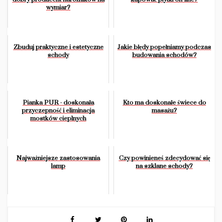
wymiar?
Zbuduj praktyczne i estetyczne
Jakie błędy popełniamy podczas
schody
budowania schodów?
Pianka PUR - doskonała
Kto ma doskonałe świece do
przyczepność i eliminacja
masażu?
mostków cieplnych
Najważniejsze zastosowania
Czy powinieneś zdecydować się
lamp
na szklane schody?