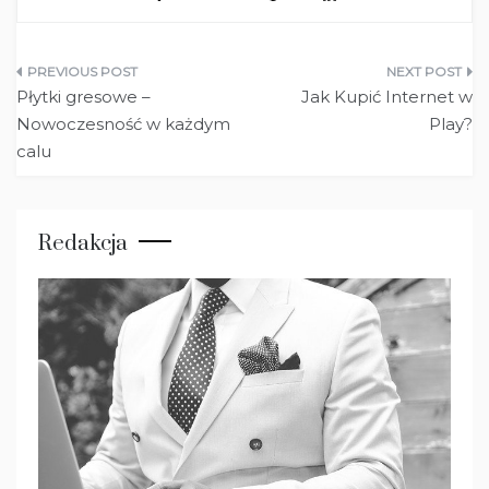
Nawigacja
Płytki gresowe –
Jak Kupić Internet w
wpisu
Nowoczesność w każdym
Play?
calu
Redakcja