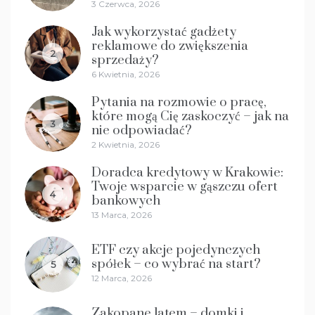
3 Czerwca, 2026
Jak wykorzystać gadżety
reklamowe do zwiększenia
2
sprzedaży?
6 Kwietnia, 2026
Pytania na rozmowie o pracę,
które mogą Cię zaskoczyć – jak na
3
nie odpowiadać?
2 Kwietnia, 2026
Doradca kredytowy w Krakowie:
Twoje wsparcie w gąszczu ofert
4
bankowych
13 Marca, 2026
ETF czy akcje pojedynczych
spółek – co wybrać na start?
5
12 Marca, 2026
Zakopane latem – domki i